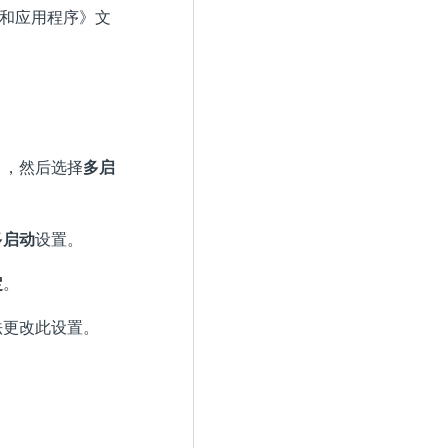
的桌面和应用程序》
文
），然后选择
多启
多启动
设置。
定
。
法更改此设置。