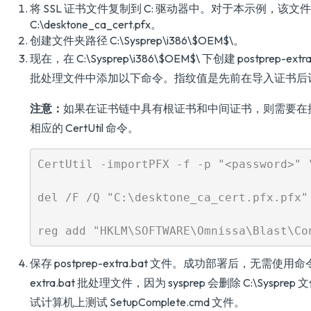
将 SSL 证书文件复制到 C: 驱动器中。对于本示例，该文
C:\desktone_ca_cert.pfx。
创建文件夹路径 C:\Sysprep\i386\$OEM$\。
现在，在 C:\Sysprep\i386\$OEM$\ 下创建 postprep-ex
批处理文件中添加以下命令。指纹值是先前在导入证书后
注意：
如果在证书链中具有根证书和中间证书，则需要在
相应的 CertUtil 命令。
CertUtil -importPFX -f -p "<password>" "
del /F /Q "C:\desktone_ca_cert.pfx.pfx"

保存 postprep-extra.bat 文件。成功部署后，无需使用命令删
extra.bat 批处理文件，因为 sysprep 会删除 C:\Syspr
试计算机上测试 SetupComplete.cmd 文件。