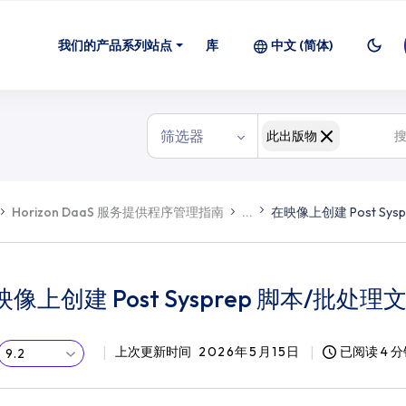
本/批处理文件并复制证书
我们的产品系列站点
库
中文 (简体)
筛选器
此出版物
Horizon DaaS 服务提供程序管理指南
...
在映像上创建 Post Sy
映像上创建 Post Sysprep 脚本/批
上次更新时间
2026年5月15日
已阅读 4 
9.2