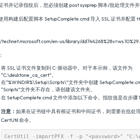
证书并记录指纹后，您必须创建 post sysprep 脚本/批处理文
用构建后配置脚本 SetupComplete.cmd 导入 SSL 证书并配置 HT
://technet.microsoft.com/en-us/library/dd744268%28v=ws.10%29
：
将 SSL 证书文件复制到 C: 驱动器中。对于本示例，该文件为
“C:\desktone_ca_cert”。
在“%WINDIR%\Setup\Scripts\”文件夹中创建 SetupComplet
“Scripts”文件夹不存在，请创建该文件夹。
在 SetupComplete.cmd 文件中添加以下命令。指纹值是在步骤
注意：
如果在证书链中具有根证书和中间证书，则需要在批处
CertUtil 命令。
CertUtil -importPFX -f -p "<password>" "C:\d