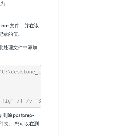
件为
tra.bat 文件，并在该
记录的值。
批处理文件中添加
C:\desktone_ca_cert.pfx"

除 postprep-
ep 文件夹。 您可以在测