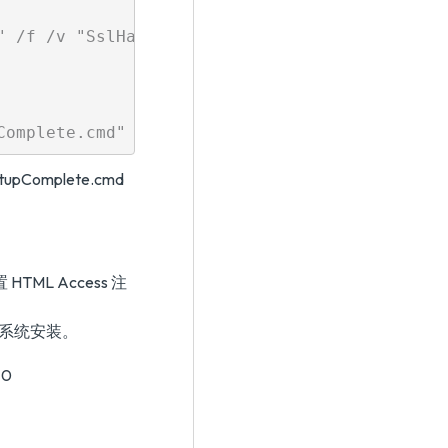
" /f /v "SslHash" /t REG_SZ /d "31 2a 32 50 1
Complete.cmd
HTML Access 注
操作系统安装。
70