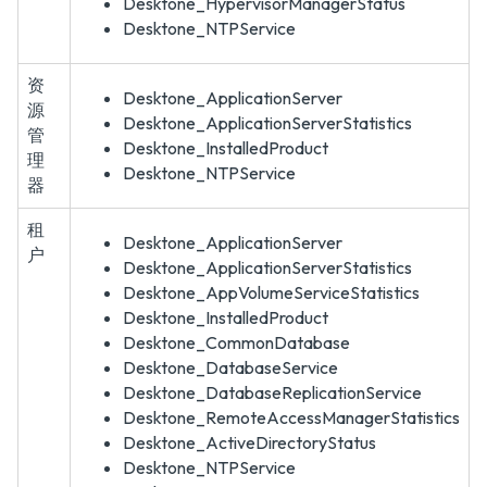
Desktone_HypervisorManagerStatus
Desktone_NTPService
资
Desktone_ApplicationServer
源
Desktone_ApplicationServerStatistics
管
Desktone_InstalledProduct
理
Desktone_NTPService
器
租
Desktone_ApplicationServer
户
Desktone_ApplicationServerStatistics
Desktone_AppVolumeServiceStatistics
Desktone_InstalledProduct
Desktone_CommonDatabase
Desktone_DatabaseService
Desktone_DatabaseReplicationService
Desktone_RemoteAccessManagerStatistics
Desktone_ActiveDirectoryStatus
Desktone_NTPService