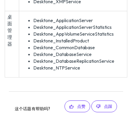
Desktone_XMPService
桌
Desktone_ApplicationServer
面
Desktone_ApplicationServerStatistics
管
Desktone_AppVolumeServiceStatistics
理
Desktone_InstalledProduct
器
Desktone_CommonDatabase
Desktone_DatabaseService
Desktone_DatabaseReplicationService
Desktone_NTPService
点赞
点踩
这个话题有帮助吗?