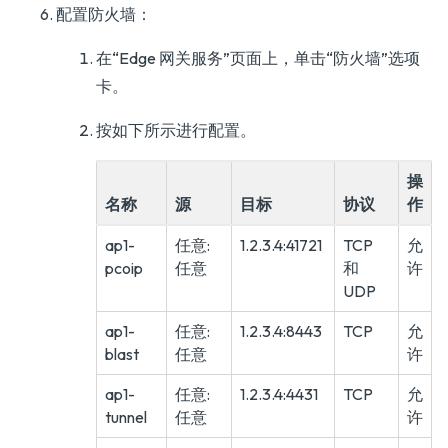
配置防火墙：
在“Edge 网关服务”页面上，单击“防火墙”选项
卡。
按如下所示进行配置。
操
名称
源
目标
协议
作
ap1-
任意:
1.2.3.4:41721
TCP
允
pcoip
任意
和
许
UDP
ap1-
任意:
1.2.3.4:8443
TCP
允
blast
任意
许
ap1-
任意:
1.2.3.4:4431
TCP
允
tunnel
任意
许