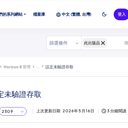
們的系列網站
檔案庫
中文 (繁體, 台灣)
登入
篩選條件
此出版品
Horizon 8 管理
...
設定未驗證存取
定未驗證存取
上次更新日期
2026年5月16日
3 分鐘閱讀
2309