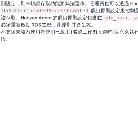
則設定，則未驗證存取功能將無法運作。管理員也可以透過 Horizon
群組原則設定來控制
UnAuthenticatedAccessEnabled
證存取。Horizon Agent 的群組原則設定包含在
vdm_agent.a
必須重新啟動 RDS 主機，此原則才會生效。
不支援未驗證使用者使用已啟用 [略過工作階段逾時] 且永久執
段。