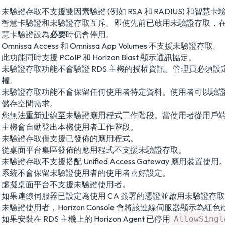
未驗證存取不支援雙因素驗證 (例如 RSA 和 RADIUS) 和智慧卡
智慧卡驗證和未驗證存取互斥。即使先前已啟用未驗證存取，
慧卡驗證設為
必要
時仍會停用。
Omnissa Access 和 Omnissa App Volumes 不支援未驗證存取。
此功能同時支援 PCoIP 和 Horizon Blast 顯示通訊協定。
未驗證存取功能不會驗證 RDS 主機的授權資訊。管理員必須
權。
未驗證存取功能不會保留任何使用者特定資料。使用者可以驗
儲存空間需求。
您無法重新連線至未驗證應用程式工作階段。當使用者從用戶端
主機會自動登出本機使用者工作階段。
未驗證存取僅支援已發佈的應用程式。
從桌面平台集區發佈的應用程式不支援未驗證存取。
未驗證存取不支援搭配 Unified Access Gateway 應用裝置使用
系統不會保留未驗證使用者的使用者喜好設定。
虛擬桌面平台不支援未驗證使用者。
如果連線伺服器已設定為使用 CA 簽署的憑證並啟用未驗證存
未驗證使用者，Horizon Console 會將該連線伺服器顯示為紅
如果安裝在 RDS 主機上的 Horizon Agent 已停用
AllowSingl