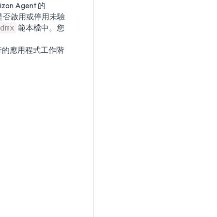
 Agent 的
是否啟用或停用未驗
範本檔中。您
dmx
行的應用程式工作階