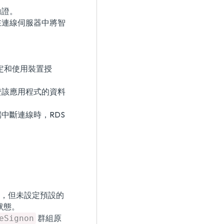
驗證。
在連線伺服器中將智
設定和使用裝置授
證該應用程式的資料
中斷連線時，RDS
。
取，但未設定預設的
色狀態。
群組原
eSignon