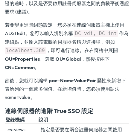
證的逾時，以及是否要啟用註冊伺服器之間的負載平衡憑證
要求 (建議)。
若要變更進階組態設定，您必須在連線伺服器主機上使用
ADSI Edit。您可以輸入辨別名稱
作為
DC=vdi, DC=int
連線點，並輸入該電腦的伺服器名稱與連接埠，例如
，即可進行連線。在右窗格中展開
localhost:389
OU=Properties
、選取
OU=Global
，然後按兩下
CN=Common
。
然後，您就可以編輯
pae-NameValuePair
屬性來新增下
表所列的一個或多個值。在新增值時，您必須使用語法
name=value。
連線伺服器的進階 True SSO 設定
登錄機碼
說明
cs-view-
指定是否要在兩台註冊伺服器之間啟用