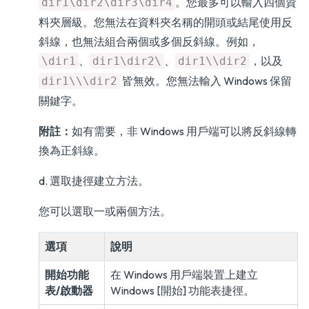
。您最多可以輸入四個資
dir1\dir2\dir3\dir4
料夾層級。您無法在資料夾名稱的開頭或結尾使用反
斜線，也無法組合兩個或多個反斜線。例如，
、
、
，以及
\dir1
dir1\dir2\
dir1\\dir2
皆無效。您無法輸入 Windows 保留
dir1\\\dir2
關鍵字。
附註：
如有需要，非 Windows 用戶端可以將反斜線轉
換為正斜線。
d. 選取捷徑建立方法。
您可以選取一或兩個方法。
選項
說明
開始功能
在 Windows 用戶端裝置上建立
表/啟動器
Windows [開始] 功能表捷徑。