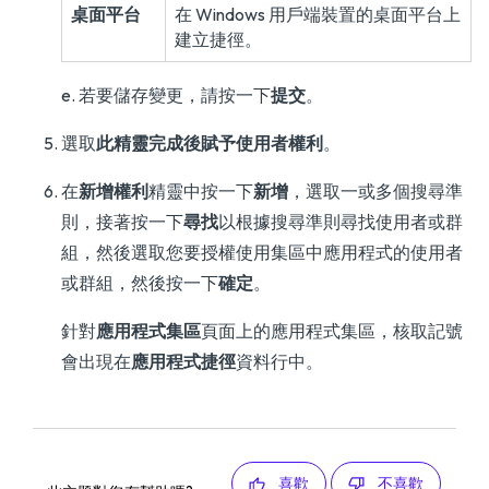
桌面平台
在 Windows 用戶端裝置的桌面平台上
建立捷徑。
e. 若要儲存變更，請按一下
提交
。
選取
此精靈完成後賦予使用者權利
。
在
新增權利
精靈中按一下
新增
，選取一或多個搜尋準
則，接著按一下
尋找
以根據搜尋準則尋找使用者或群
組，然後選取您要授權使用集區中應用程式的使用者
或群組，然後按一下
確定
。
針對
應用程式集區
頁面上的應用程式集區，核取記號
會出現在
應用程式捷徑
資料行中。
喜歡
不喜歡