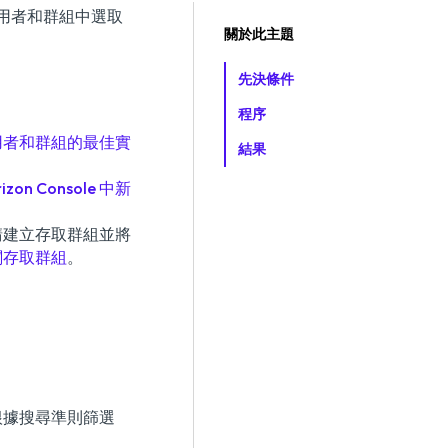
ry 使用者和群組中選取
關於此主題
先決條件
程序
。
用者和群組的最佳實
結果
izon Console 中新
請建立存取群組並將
閱存取群組
。
根據搜尋準則篩選