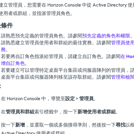
立管理員，您需要在 Horizon Console 中從 Active Directo
使用者或群組，並指派管理員角色。
決條件
請熟悉預先定義的管理員角色。請參閱
預先定義的角色和權限
請熟悉建立管理員使用者和群組的最佳實務。請參閱
管理員使
務
。
若要將自訂角色指派給管理員，請建立自訂角色。請參閱
在 Hor
增自訂角色
。
若要建立可以管理特定桌面平台集區或伺服器陣列的管理員，
桌面平台集區或伺服器陣列移至該存取群組。請參閱
管理和檢
序
在 Horizon Console 中，導覽至
設定
>
管理員
。
在
管理員和群組
索引標籤中，按一下
新增使用者或群組
。
按一下
新增
，並選取一個或多個搜尋準則，然後按一下
尋找
以
Active Directory 使用者或群組。