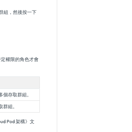
用者或群組，然後按一下
特定權限的角色才會
。
多個存取群組。
取群組。
loud Pod 架構》
文