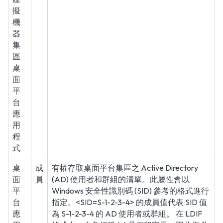
擬
機
器
集
區
桌
面
平
台
應
用
程
式
桌
成
有權存取桌面平台集區之 Active Directory
面
員
(AD) 使用者和群組的清單。此屬性會以
平
Windows 安全性識別碼 (SID) 參考的格式進行
台
指定。<SID=S-1-2-3-4> 的成員值代表 SID 值
應
為 S-1-2-3-4 的 AD 使用者或群組。 在 LDIF