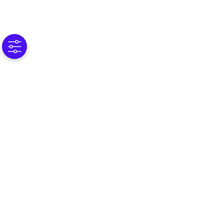
© 2025 Omnissa, LLC