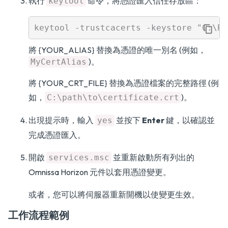
執行
命令，將憑證匯入信任存放區：
keytool
將 {YOUR_ALIAS} 替換為憑證的唯一別名 (例如，
)。
MyCertAlias
將 {YOUR_CRT_FILE} 替換為憑證檔案的完整路徑 (例
如，
)。
C:\path\to\certificate.crt
出現提示時，輸入
並按下
Enter
鍵，以確認並
yes
完成憑證匯入。
開啟
並重新啟動所有列出的
services.msc
Omnissa Horizon 元件以套用憑證變更。
或者，您可以將伺服器重新開機以使變更生效。
工作流程範例