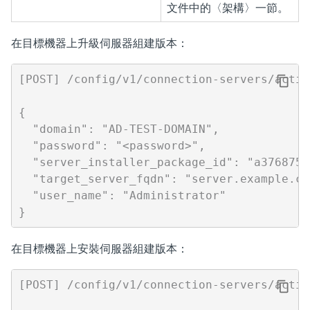
文件中的〈架構〉一節。
在目標機器上升級伺服器組建版本：
[POST] /config/v1/connection-servers/actio
{

  "domain": "AD-TEST-DOMAIN",

  "password": "<password>",

  "server_installer_package_id": "a3768752
  "target_server_fqdn": "server.example.com
  "user_name": "Administrator"

在目標機器上安裝伺服器組建版本：
[POST] /config/v1/connection-servers/actio