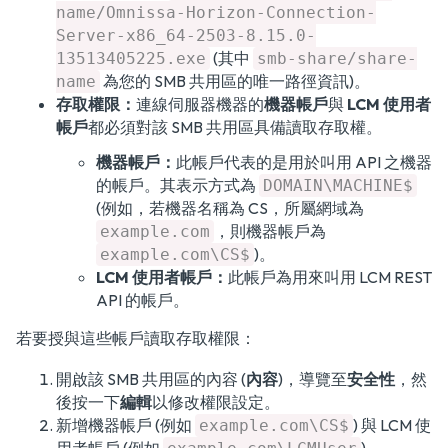
name/Omnissa-Horizon-Connection-
Server-x86_64-2503-8.15.0-
(其中
13513405225.exe
smb-share/share-
為您的 SMB 共用區的唯一路徑資訊)。
name
存取權限：
連線伺服器機器的
機器帳戶
與
LCM 使用者
帳戶
都必須對該 SMB 共用區具備讀取存取權。
機器帳戶：
此帳戶代表的是用於叫用 API 之機器
的帳戶。其表示方式為
DOMAIN\MACHINE$
(例如，若機器名稱為 CS，所屬網域為
，則機器帳戶為
example.com
)。
example.com\CS$
LCM 使用者帳戶：
此帳戶為用來叫用 LCM REST
API 的帳戶。
若要授與這些帳戶讀取存取權限：
開啟該 SMB 共用區的內容 (
內容
)，導覽至
安全性
，然
後按一下
編輯
以修改權限設定。
新增機器帳戶 (例如
) 與 LCM 使
example.com\CS$