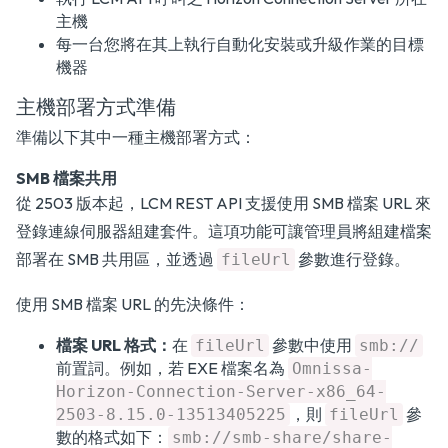
主機
每一台您將在其上執行自動化安裝或升級作業的目標
機器
主機部署方式準備
準備以下其中一種主機部署方式：
SMB 檔案共用
從 2503 版本起，LCM REST API 支援使用 SMB 檔案 URL 來
登錄連線伺服器組建套件。這項功能可讓管理員將組建檔案
部署在 SMB 共用區，並透過
參數進行登錄。
fileUrl
使用 SMB 檔案 URL 的先決條件：
檔案 URL 格式：
在
參數中使用
fileUrl
smb://
前置詞。例如，若 EXE 檔案名為
Omnissa-
Horizon-Connection-Server-x86_64-
，則
參
2503-8.15.0-13513405225
fileUrl
數的格式如下：
smb://smb-share/share-