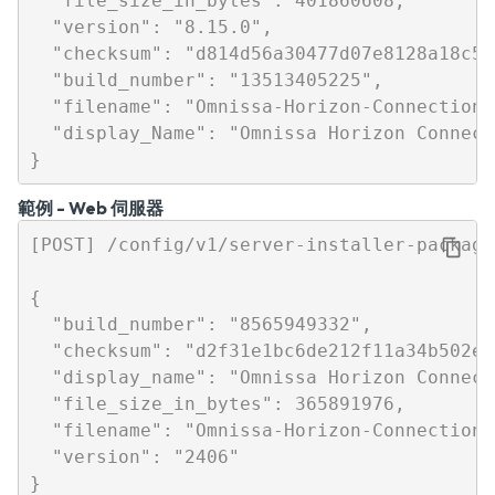
  "file_size_in_bytes": 401860608,

  "version": "8.15.0",

  "checksum": "d814d56a30477d07e8128a18c5e
  "build_number": "13513405225",

  "filename": "Omnissa-Horizon-Connection-
  "display_Name": "Omnissa Horizon Connect
範例 - Web 伺服器
[POST] /config/v1/server-installer-package
{

  "build_number": "8565949332",

  "checksum": "d2f31e1bc6de212f11a34b502ec
  "display_name": "Omnissa Horizon Connect
  "file_size_in_bytes": 365891976,

  "filename": "Omnissa-Horizon-Connection-
  "version": "2406"
