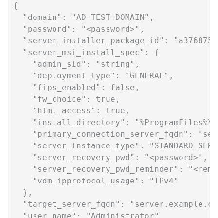
{

  "domain": "AD-TEST-DOMAIN",

  "password": "<password>",

  "server_installer_package_id": "a3768752
  "server_msi_install_spec": {

    "admin_sid": "string",

    "deployment_type": "GENERAL",

    "fips_enabled": false,

    "fw_choice": true,

    "html_access": true,

    "install_directory": "%ProgramFiles%\\
    "primary_connection_server_fqdn": "ser
    "server_instance_type": "STANDARD_SERVE
    "server_recovery_pwd": "<password>",

    "server_recovery_pwd_reminder": "<remin
    "vdm_ipprotocol_usage": "IPv4"

  },

  "target_server_fqdn": "server.example.com
  "user_name": "Administrator"
