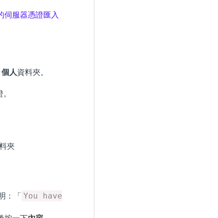
的伺服器憑證匯入
>
個人
資料夾。
證。
料夾
說明：「
You have