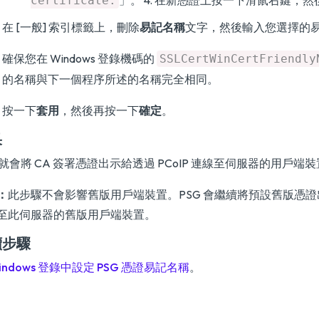
」。 4. 在新憑證上按一下滑鼠右鍵，
certificate.
在 [一般] 索引標籤上，刪除
易記名稱
文字，然後輸入您選擇的
確保您在 Windows 登錄機碼的
SSLCertWinCertFriendly
的名稱與下一個程序所述的名稱完全相同。
按一下
套用
，然後再按一下
確定
。
果
G 就會將 CA 簽署憑證出示給透過 PCoIP 連線至伺服器的用戶端
：
此步驟不會影響舊版用戶端裝置。PSG 會繼續將預設舊版憑證出示
至此伺服器的舊版用戶端裝置。
續步驟
indows 登錄中設定 PSG 憑證易記名稱
。