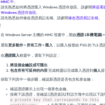
MMC 中
。
請先熟悉如何將憑證匯入 Windows 憑證存放區。請參閱
將簽署
Windows 憑證存放區
。
請先熟悉如何修改憑證易記名稱。請參閱
修改憑證易記名稱
。
序
在 Windows Server 主機的 MMC 視窗中，開啟
憑證 (本機電腦)
選取
更多動作
>
所有工作
>
匯入
，以匯入核發給 PSG 的 TLS 憑
在
憑證匯入
精靈中，選取下列設定：
將這個金鑰設成可匯出
包含所有可延伸的內容
完成精靈以完成匯入憑證到
個人
資
採取下列其中一個步驟，確認新憑證是否包含私密金鑰：
確認憑證圖示上出現一個黃色金鑰。
按兩下該憑證，並確認 [憑證資訊] 對話方塊中出現以下
a private key that corresponds to this