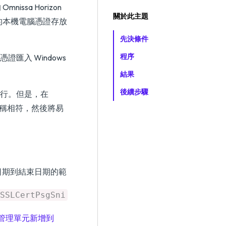
ssa Horizon
關於此主題
ws 的本機電腦憑證存放
先決條件
程序
匯入 Windows
結果
後續步驟
進行。但是，在
名稱相符，然後將易
日期到結束日期的範
SSLCertPsgSni
管理單元新增到