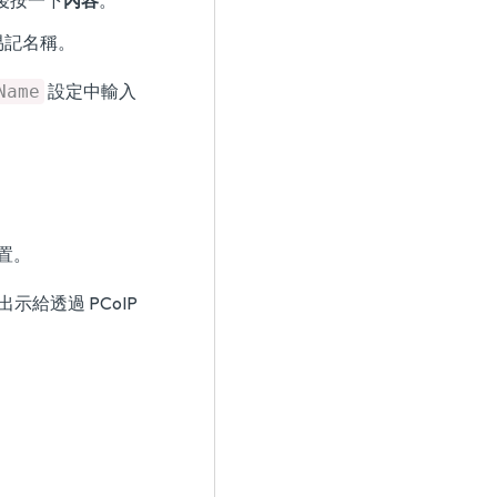
然後按一下
內容
。
易記名稱。
設定中輸入
Name
裝置。
給透過 PCoIP