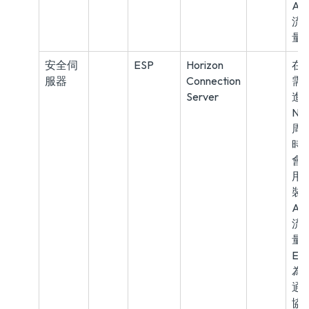
AJ
流
量
安全伺
ESP
Horizon
在
服器
Connection
需
Server
進
NA
周
時
會
用
裝
AJ
流
量
ES
為 I
通
協