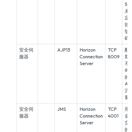
50
未
定
接
號
碼
安全伺
AJP13
Horizon
TCP
配
服器
Connection
8009
期
Server
不
IPs
的
AJ
流
量
安全伺
JMS
Horizon
TCP
用
服器
Connection
4001
金
Server
交
的