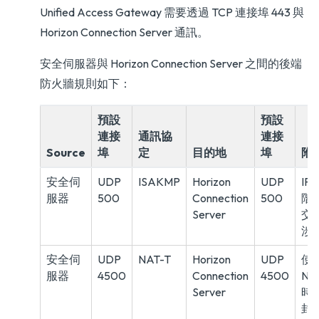
Unified Access Gateway 需要透過 TCP 連接埠 443 與
Horizon Connection Server 通訊。
安全伺服器與 Horizon Connection Server 之間的後端
防火牆規則如下：
預設
預設
連接
通訊協
連接
Source
埠
定
目的地
埠
附
安全伺
UDP
ISAKMP
Horizon
UDP
IPs
服器
500
Connection
500
階段
Server
交
涉
安全伺
UDP
NAT-T
Horizon
UDP
使
服器
4500
Connection
4500
NA
Server
時
封