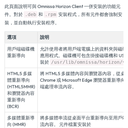
此頁面說明可與 Omnissa Horizon Client 一併安裝的功能元
件。對於
和
安裝程式，所有元件都會強制安
.deb
.rpm
裝，並自動執行安裝程序。
選項
說明
用戶端磁碟機
允許使用者將用戶端電腦上的資料夾與磁碟
重新導向
應用程式。磁碟機可包含掛接磁碟機和 USB
裝於
/usr/lib/omnissa/horizon/v
HTML5 多媒
將 HTML5 多媒體內容與瀏覽器內容，從桌面平
體重新導向
Chrome 或 Microsoft Edge 瀏覽器
(HTML5MMR)
端處理串流內容。
和瀏覽器內容
重新導向
(BCR)
多媒體重新導
將多媒體串流從桌面平台重新導向至用戶端
向 (MMR)
流內容。 元件檔案安裝於