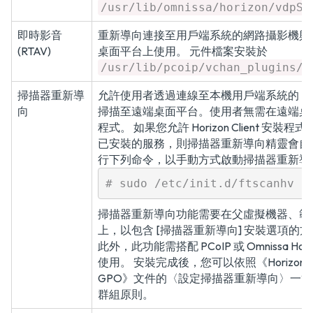
/usr/lib/omnissa/horizon/vdpSe
即時影音
重新導向連接至用戶端系統的網路攝影機與
(RTAV)
桌面平台上使用。 元件檔案安裝於
/usr/lib/pcoip/vchan_plugins/
掃描器重新導
允許使用者透過連線至本機用戶端系統的 SA
向
掃描至遠端桌面平台。使用者無需在遠端桌
程式。 如果您允許 Horizon Client 
已安裝的服務，則掃描器重新導向精靈會自
行下列命令，以手動方式啟動掃描器重新導
# sudo /etc/init.d/ftscanhv s
掃描器重新導向功能需要在父虛擬機器、範本虛
上，以包含 [掃描器重新導向] 安裝選項的方式安裝 
此外，此功能需搭配 PCoIP 或 Omnissa Hori
使用。 安裝完成後，您可以依照
《Horiz
GPO》
文件的〈設定掃描器重新導向〉一節
群組原則。