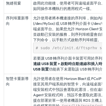
無縫視窗
啟用此功能後，使用者可與遠端桌面平台上
如同操作本機執行的應用程式一樣。
序列埠重新導
允許使用者將本機連接的序列埠，例如內建的 R
向
(/dev/ttySxx) 或 USB 轉序列介面卡 (/dev
端桌面平台。如果您允許 Horizon Clien
並啟動已安裝的服務，則序列埠精靈會自動
下列命令，以手動方式啟動序列埠精靈。
# sudo /etc/init.d/ftsprhv st
若要讓 USB 轉序列介面卡裝置可用於序列
連線 USB 裝置 > 啟動時自動連線和插入時
USB 裝置
功能表下未選取該 USB 轉序列介
智慧卡重新導
允許使用者在使用 Horizon Blast 或 PC
向
接至其用戶端系統的智慧卡，向遠端桌面平
端安裝程式中預設會選取此選項，但在遠端桌面平
Agent 安裝程式時，預設不會選取此選項
援在部署於單一使用者機器與 RDS 主機上
元件檔案安裝於
/usr/lib/pcoip/vch