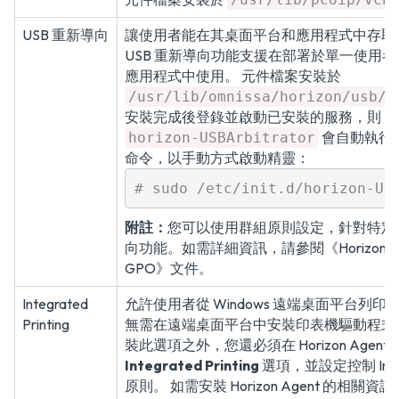
USB 重新導向
讓使用者能在其桌面平台和應用程式中存取本機
USB 重新導向功能支援在部署於單一使用
應用程式中使用。 元件檔案安裝於
/usr/lib/omnissa/horizon/usb/
安裝完成後登錄並啟動已安裝的服務，則 US
會自動執行
horizon-USBArbitrator
命令，以手動方式啟動精靈：
# sudo /etc/init.d/horizon-US
附註：
您可以使用群組原則設定，針對特定使
向功能。如需詳細資訊，請參閱
《Horiz
GPO》
文件。
Integrated
允許使用者從 Windows 遠端桌面平台列
Printing
無需在遠端桌面平台中安裝印表機驅動程式
裝此選項之外，您還必須在 Horizon Agen
Integrated Printing
選項，並設定控制 Integr
原則。 如需安裝 Horizon Agent 的相關