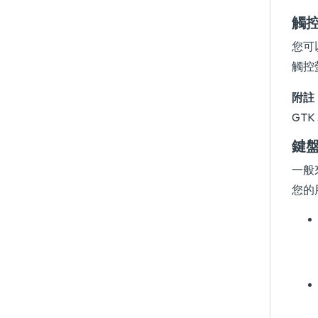
觸
您可
觸控螢
附註
GTK
鍵
一般
您的