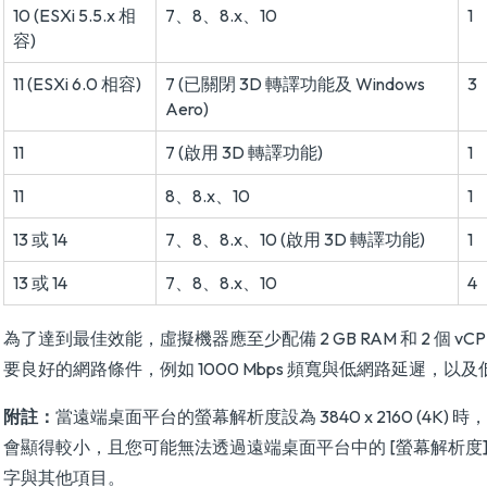
10 (ESXi 5.5.x 相
7、8、8.x、10
1
容)
11 (ESXi 6.0 相容)
7 (已關閉 3D 轉譯功能及 Windows
3
Aero)
11
7 (啟用 3D 轉譯功能)
1
11
8、8.x、10
1
13 或 14
7、8、8.x、10 (啟用 3D 轉譯功能)
1
13 或 14
7、8、8.x、10
4
為了達到最佳效能，虛擬機器應至少配備 2 GB RAM 和 2 個 v
要良好的網路條件，例如 1000 Mbps 頻寬與低網路延遲，以
附註：
當遠端桌面平台的螢幕解析度設為 3840 x 2160 (4K)
會顯得較小，且您可能無法透過遠端桌面平台中的 [螢幕解析度]
字與其他項目。