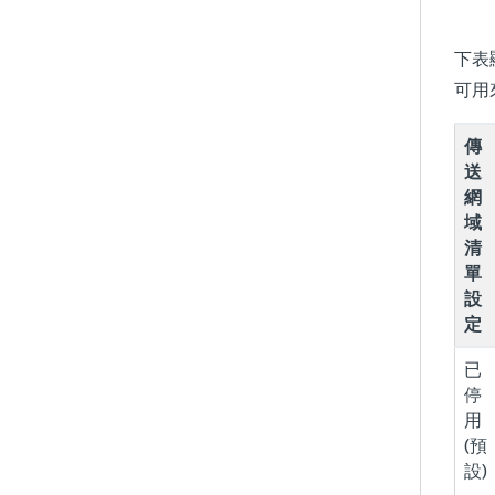
下表
可用
傳
送
網
域
清
單
設
定
已
停
用
(預
設)