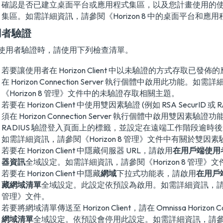
確認是否已建立桌面平台或應用程式集區，以及您計畫使用的
集區。如需詳細資訊，請參閱
《Horizon 8 中的桌面平台和應
用者驗證
使用者驗證時，請使用下列檢查清單。
若要讓使用者在 Horizon Client 中以未驗證的方式存取已發
在 Horizon Connection Server 執行個體中啟用此功能。如
《Horizon 8 管理》
文件中的未驗證存取相關主題。
若要在 Horizon Client 中使用雙因素驗證 (例如 RSA SecurID 或
須在 Horizon Connection Server 執行個體中啟用雙因素驗
RADIUS 驗證登入頁面上的標籤，並設定在遠端工作階段逾時
如需詳細資訊，請參閱
《Horizon 8 管理》
文件中有關於雙因素
若要在 Horizon Client 中隱藏伺服器 URL，請啟用
在用戶端使用
器資訊
全域設定。如需詳細資訊，請參閱
《Horizon 8 管理》
文
若要在 Horizon Client 中隱藏
網域
下拉式功能表，請啟用
在用戶
藏網域清單
全域設定。此設定依預設為啟用。如需詳細資訊，
管理》
文件。
若要將網域清單傳送至 Horizon Client，請在 Omnissa Horizon C
網域清單
全域設定。依預設會停用此設定。如需詳細資訊，請