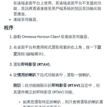
在遠端桌面平台上使用。若遠端桌面平台不支援此功
能，音訊將透過連接至用戶端系統的預設音訊輸出裝
置播放。
連線至伺服器。
程序
啟動 Omnissa Horizon Client 並連線至伺服器。
在桌面平台和應用程式選取視窗的右上角，按一下
設
定
按鈕 (齒輪圖示)。
選取
即時影音 (RTAV)
。
從
慣用的喇叭
下拉式功能表中，選取一個喇叭。
附註：
此功能雖顯示於
即時影音 (RTAV)
設定中，但
其運作獨立於即時影音 (RTAV) 功能。
如果您選取特定的喇叭，則只會將選取的喇叭重