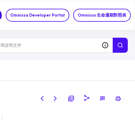
Omnissa Developer Portal
Omnissa 生命週期對照表