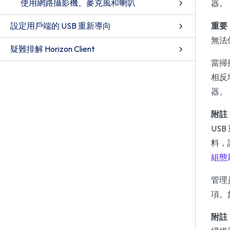
使用網路攝影機、麥克風和喇叭
器。
設定用戶端的 USB 重新導向
重要
無法
疑難排解 Horizon Client
當掃
相反
器。
附註
US
料，
組態
管理
項。
附註