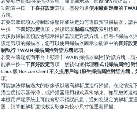
若要顯示實際的掃描器名稱，而非顯示為「虛擬 nnn 掃描器」
功能表中按一下
喜好設定
選項，然後勾選
使用廠商定義的 TWA
方塊。
若要選取選項以控制影像壓縮或決定如何選取預設掃描器，請
中按一下
喜好設定
選項，然後選取
壓縮
或
預設
索引標籤。
大多數掃描器預設會顯示掃描器設定對話方塊，但有些掃描器
設定選項的掃描器，您可以使用掃描器圖示功能表中的
喜好設
制執行 TWAIN 掃描屬性對話方塊
選項。
若要在遠端桌面平台上顯示 [TWAIN 掃描器屬性] 對話方塊，
能表中按一下
喜好設定
選項，然後勾選
代理程式 ([掃描屬性] 對
Linux 版 Horizon Client 不支援
用戶端 (原生掃描屬性對話方塊，
項。
可能無法掃描過大的影像或以過高解析度進行掃描。在此情況
描進度指示器停滯，或掃描器應用程式異常結束。如果您將遠
本機用戶端系統上可能會顯示錯誤訊息，通知您設定的解析度
題，請降低解析度或裁切影像為較小尺寸後重新掃描。