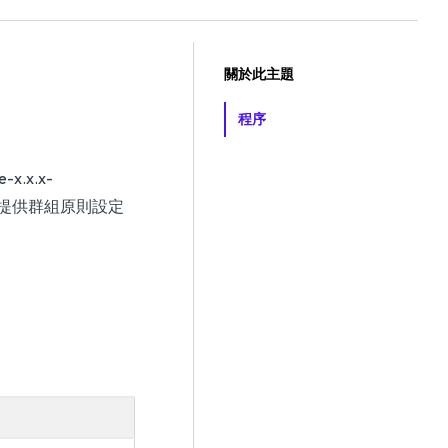
關於此主題
程序
e-x.x.x-
iew 提供群組原則設定