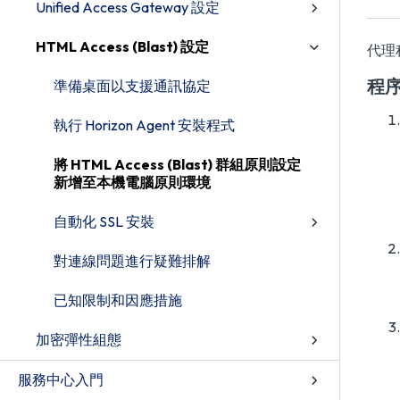
Unified Access Gateway 設定
HTML Access (Blast) 設定
代理
程
準備桌面以支援通訊協定
執行 Horizon Agent 安裝程式
將 HTML Access (Blast) 群組原則設定
新增至本機電腦原則環境
自動化 SSL 安裝
對連線問題進行疑難排解
已知限制和因應措施
加密彈性組態
服務中心入門