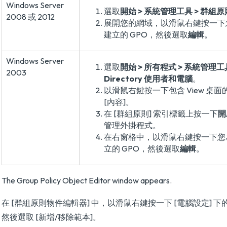
Windows Server
選取
開始 > 系統管理工具 > 群組
2008 或 2012
展開您的網域，以滑鼠右鍵按一下
建立的 GPO，然後選取
編輯
。
Windows Server
選取
開始 > 所有程式 > 系統管理工具 
2003
Directory 使用者和電腦
。
以滑鼠右鍵按一下包含 View 桌面
[內容]。
在 [群組原則] 索引標籤上按一下
開
管理外掛程式。
在右窗格中，以滑鼠右鍵按一下您
立的 GPO，然後選取
編輯
。
The Group Policy Object Editor window appears.
在 [群組原則物件編輯器] 中，以滑鼠右鍵按一下 [電腦設定] 下
然後選取 [新增/移除範本]。