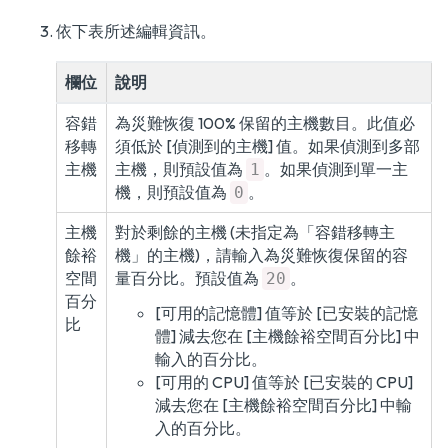
依下表所述編輯資訊。
欄位
說明
容錯
為災難恢復 100% 保留的主機數目。此值必
移轉
須低於 [偵測到的主機] 值。如果偵測到多部
主機
主機，則預設值為
。如果偵測到單一主
1
機，則預設值為
。
0
主機
對於剩餘的主機 (未指定為「容錯移轉主
餘裕
機」的主機)，請輸入為災難恢復保留的容
空間
量百分比。預設值為
。
20
百分
[可用的記憶體] 值等於 [已安裝的記憶
比
體] 減去您在 [主機餘裕空間百分比] 中
輸入的百分比。
[可用的 CPU] 值等於 [已安裝的 CPU]
減去您在 [主機餘裕空間百分比] 中輸
入的百分比。