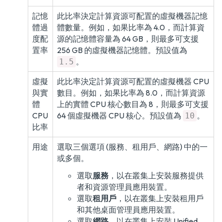
記憶
此比率決定計算資源可配置的虛擬機器記憶
體過
體數量。例如，如果比率為 4.0，而計算資
度配
源的記憶體容量為 64 GB，則最多可支援
置率
256 GB 的虛擬機器記憶體。預設值為
。
1.5
虛擬
此比率決定計算資源可配置的虛擬機器 CPU
與實
數目。例如，如果比率為 8.0，而計算資源
體
上的實體 CPU 核心數目為 8，則最多可支援
CPU
64 個虛擬機器 CPU 核心。預設值為
。
10
比率
用途
選取三個選項 (服務、租用戶、網路) 中的一
或多個。
選取
服務
，以在叢集上安裝服務提供
者和資源管理員應用裝置。
選取
租用戶
，以在叢集上安裝租用戶
和其他桌面管理員應用裝置。
選取
網路
，以在叢集上安裝 Unified