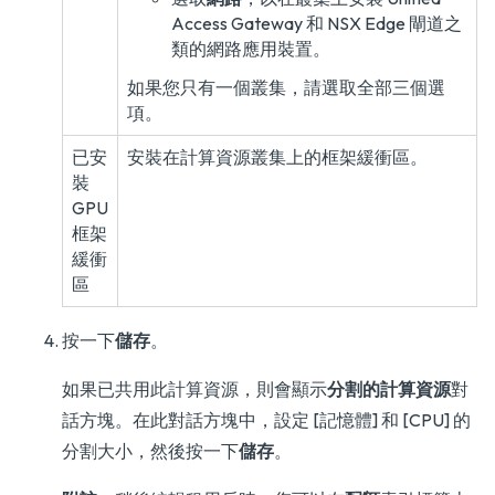
Access Gateway 和 NSX Edge 閘道之
類的網路應用裝置。
如果您只有一個叢集，請選取全部三個選
項。
已安
安裝在計算資源叢集上的框架緩衝區。
裝
GPU
框架
緩衝
區
按一下
儲存
。
如果已共用此計算資源，則會顯示
分割的計算資源
對
話方塊。在此對話方塊中，設定 [記憶體] 和 [CPU] 的
分割大小，然後按一下
儲存
。