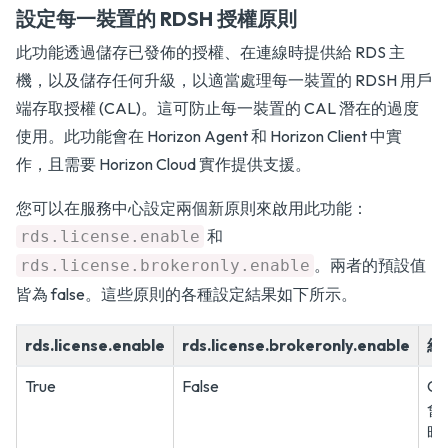
設定每一裝置的 RDSH 授權原則
此功能透過儲存已發佈的授權、在連線時提供給 RDS 主
機，以及儲存任何升級，以適當處理每一裝置的 RDSH 用戶
端存取授權 (CAL)。這可防止每一裝置的 CAL 潛在的過度
使用。此功能會在 Horizon Agent 和 Horizon Client 中實
作，且需要 Horizon Cloud 實作提供支援。
您可以在服務中心設定兩個新原則來啟用此功能：
和
rds.license.enable
。兩者的預設值
rds.license.brokeronly.enable
皆為 false。這些原則的各種設定結果如下所示。
rds.license.enable
rds.license.brokeronly.enable
結
True
False
C
會
時