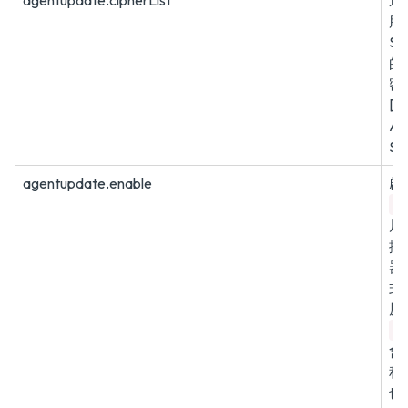
agentupdate.cipherList
連
服
S
的
密
[E
AE
SH
agentupdate.enable
啟
t
戶
掃
器
式
原
f
會
程
也