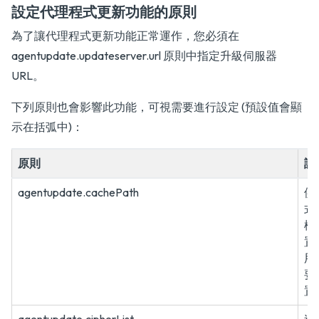
設定代理程式更新功能的原則
為了讓代理程式更新功能正常運作，您必須在
agentupdate.updateserver.url 原則中指定升級伺服器
URL。
下列原則也會影響此功能，可視需要進行設定 (預設值會顯
示在括弧中)：
原則
說
agentupdate.cachePath
供
式
檔
置
用
要
置