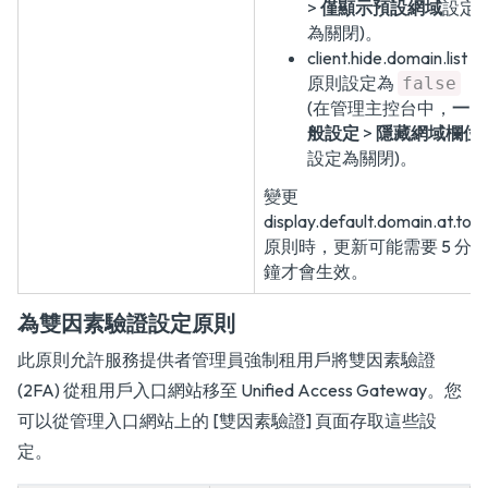
>
僅顯示預設網域
設定
為關閉)。
client.hide.domain.list
原則設定為
false
(在管理主控台中，
一
般設定
>
隱藏網域欄位
設定為關閉)。
變更
display.default.domain.at.top
原則時，更新可能需要 5 分
鐘才會生效。
為雙因素驗證設定原則
此原則允許服務提供者管理員強制租用戶將雙因素驗證
(2FA) 從租用戶入口網站移至 Unified Access Gateway。您
可以從管理入口網站上的 [雙因素驗證] 頁面存取這些設
定。