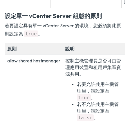
用
設定單一 vCenter Server 組態的原則
若要設定具有單一 vCenter Server 的環境，您必須將此原
則設定為
。
true
原則
說明
allow.shared.hostmanager
控制主機管理員是否可由管
理應用裝置和租用戶集區資
源共用。
若要允許共用主機管
理員，請設定為
。
true
若不允許共用主機管
理員，請設定為
。
false