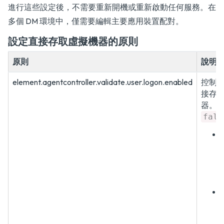
進行這些設定後，不需要重新開機或重新啟動任何服務。在
多個 DM 環境中，僅需要編輯主要應用裝置配對。
設定直接存取虛擬機器的原則
原則
說明
element.agentcontroller.validate.user.logon.enabled
控制
接存
器。
fals