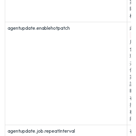
案
即
檔
agentupdate.enablehotpatch
此
t
用
會
理
共
修
案
設
時
在
掃
程
能
agentupdate.job.repeatInterval
在