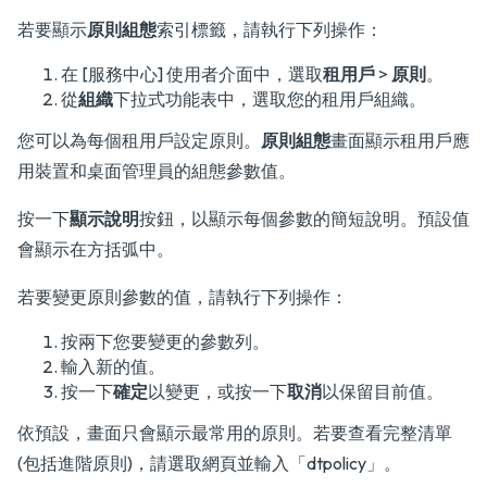
若要顯示
原則組態
索引標籤，請執行下列操作：
在 [服務中心] 使用者介面中，選取
租用戶
>
原則
。
從
組織
下拉式功能表中，選取您的租用戶組織。
您可以為每個租用戶設定原則。
原則組態
畫面顯示租用戶應
用裝置和桌面管理員的組態參數值。
按一下
顯示說明
按鈕，以顯示每個參數的簡短說明。預設值
會顯示在方括弧中。
若要變更原則參數的值，請執行下列操作：
按兩下您要變更的參數列。
輸入新的值。
按一下
確定
以變更，或按一下
取消
以保留目前值。
依預設，畫面只會顯示最常用的原則。若要查看完整清單
(包括進階原則)，請選取網頁並輸入「dtpolicy」。