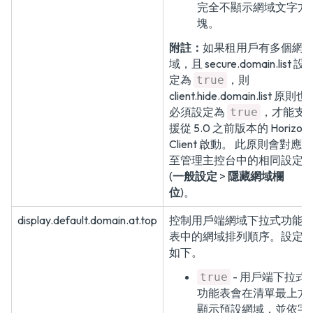
完全不顯示網域文字方
塊。
附註：
如果租用戶有多個網
域，且 secure.domain.list 設
定為
，則
true
client.hide.domain.list 原則也
必須設定為
，才能支
true
援從 5.0 之前版本的 Horizon
Client 啟動。 此原則會對應
至管理主控台中的相同設定
(
一般設定
>
隱藏網域欄
位
)。
display.default.domain.at.top
控制用戶端網域下拉式功能
表中的網域排列順序。設定
如下。
- 用戶端下拉式
true
功能表會在清單最上方
顯示預設網域，並依字