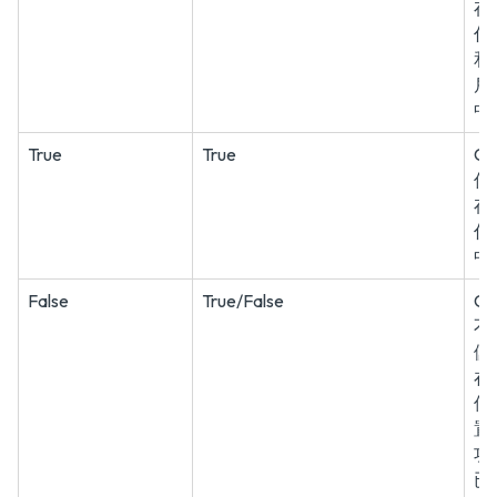
存
代
和
戶
中
True
True
C
僅
存
代
中
False
True/False
C
不
儲
在
何
置
功
已