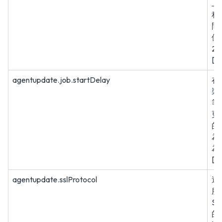
上
程
間
位
2
[8
agentupdate.job.startDelay
在
裝
等
更
的
為
為
[6
agentupdate.sslProtocol
連
服
S
的