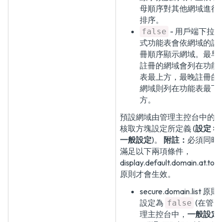
母順序對其他網域進行
排序。
- 用戶端下拉
false
式功能表會依網域的註
冊順序顯示網域。最早
註冊的網域會列在功能
表最上方，最晚註冊的
網域則列在功能表最下
方。
預設網域由管理主控台中的
核取方塊設定所定義 (
設定
>
一般設定
)。
附註：
必須同時
滿足以下兩項條件，
display.default.domain.at.top
原則才會生效。
secure.domain.list 原則
設定為
(在管
false
理主控台中，
一般設定