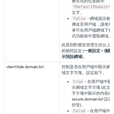
會出現的位置顯示
*DefaultDomain*
文字。
- 網域資訊會
false
傳送至用戶端，讓使用
者可在用戶端網域下拉
式功能表中選取網域。
此原則對應至管理主控台上
的相同設定 (
一般設定
>
僅顯
示預設網域
)。
client.hide.domain.list
控制是否在用戶端中顯示網
域文字方塊。設定如下。
- 在用戶端中顯
true
示網域文字方塊 (此文
字方塊中顯示的內容由
secure.domain.list 設定
控管)。
- 在用戶端中
false