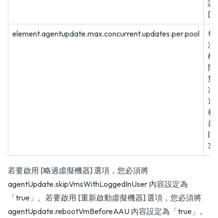
訊
[T
element.agentupdate.max.concurrent.updates.per.pool
每
次
機
限
集
次
過
程
就
敗
3
若要啟用 [略過虛擬機器] 選項，您必須將
agentUpdate.skipVmsWithLoggedInUser 內容設定為
「true」。若要啟用 [重新啟動虛擬機器] 選項，您必須將
agentUpdate.rebootVmBeforeAAU 內容設定為「true」。