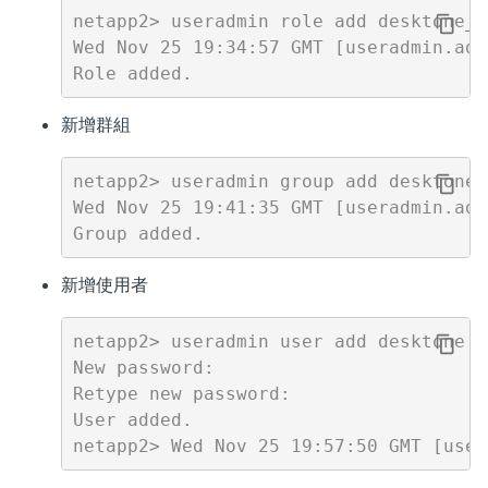
netapp2> useradmin role add desktone_r
Wed Nov 25 19:34:57 GMT [useradmin.add
新增群組
netapp2> useradmin group add desktone_
Wed Nov 25 19:41:35 GMT [useradmin.add
新增使用者
netapp2> useradmin user add desktone -
New password:

Retype new password:

User added.
