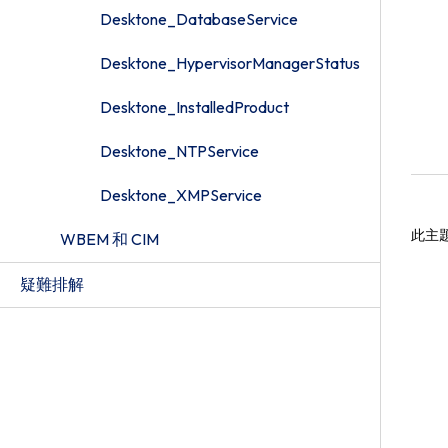
Desktone_DatabaseService
Desktone_HypervisorManagerStatus
Desktone_InstalledProduct
Desktone_NTPService
Desktone_XMPService
此主
WBEM 和 CIM
疑難排解