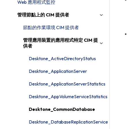
Web 應用程式監控
管理節點上的 CIM 提供者
節點的作業環境 CIM 提供者
管理應用裝置的應用程式特定 CIM 提
供者
Desktone_ActiveDirectoryStatus
Desktone_ApplicationServer
Desktone_ApplicationServerStatistics
Desktone_AppVolumeServiceStatistics
Desktone_CommonDatabase
Desktone_DatabaseReplicationService