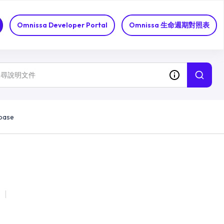
Omnissa Developer Portal
Omnissa 生命週期對照表
base