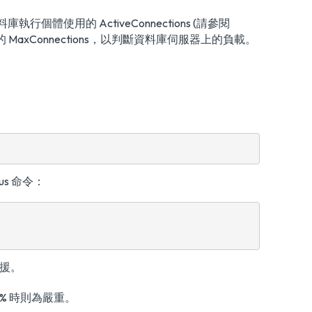
使用的 ActiveConnections (請參閱
類別的 MaxConnections，以判斷資料庫伺服器上的負載。
us 命令：
支援。
% 時則為嚴重。