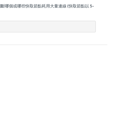
哪個或哪些快取節點耗用大量連線 (快取節點以 5-