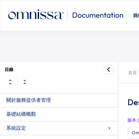
Desktone_CommonDatabase
我
目錄
首頁
關於服務提供者管理
De
基礎結構概觀
版本
:
系統設定
Om