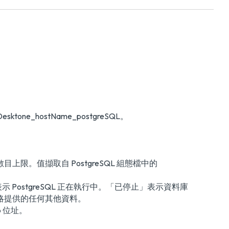
ne_hostName_postgreSQL。
連線數目上限。值擷取自 PostgreSQL 組態檔中的
」表示 PostgreSQL 正在執行中。「已停止」表示資料庫
忽略提供的任何其他資料。
ip 位址。