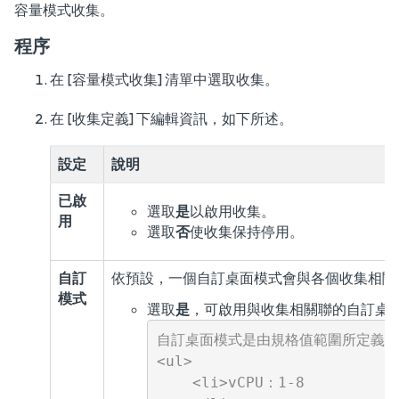
容量模式收集。
程序
在 [容量模式收集] 清單中選取收集。
在 [收集定義] 下編輯資訊，如下所述。
設定
說明
已啟
選取
是
以啟用收集。
用
選取
否
使收集保持停用。
自訂
依預設，一個自訂桌面模式會與各個收集相關
模式
選取
是
，可啟用與收集相關聯的自訂桌
自訂桌面模式是由規格值範圍所定義的
<ul>

    <li>vCPU：1-8
