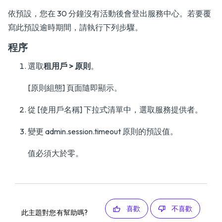
依預設，您在 30 分鐘沒有活動後會登出服務中心。若要覆
寫此預設逾時期間，請執行下列步驟。
程序
選取
租用戶 > 原則
。
[原則組態] 頁面隨即顯示。
從 [使用戶名稱] 下拉式清單中，選取服務提供者。
變更 admin.session.timeout 原則的預設值。
值必須大於零。
喜歡
不喜歡
此主題對您有幫助嗎?