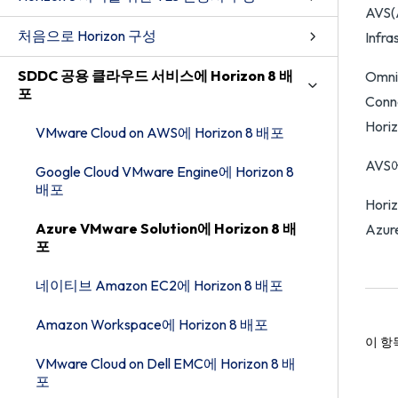
AVS
처음으로 Horizon 구성
Inf
SDDC 공용 클라우드 서비스에 Horizon 8 배
Omn
포
Con
Hor
VMware Cloud on AWS에 Horizon 8 배포
AVS
Google Cloud VMware Engine에 Horizon 8
배포
Hor
Azure VMware Solution에 Horizon 8 배
Azu
포
네이티브 Amazon EC2에 Horizon 8 배포
Amazon Workspace에 Horizon 8 배포
이 항
VMware Cloud on Dell EMC에 Horizon 8 배
포